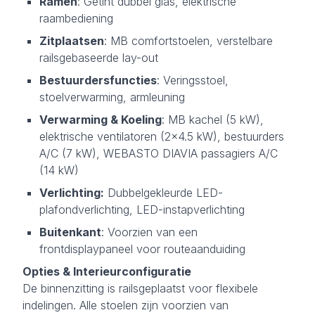
Ramen
: Getint dubbel glas, elektrische
raambediening
Zitplaatsen
: MB comfortstoelen, verstelbare
railsgebaseerde lay-out
Bestuurdersfuncties
: Veringsstoel,
stoelverwarming, armleuning
Verwarming & Koeling
: MB kachel (5 kW),
elektrische ventilatoren (2×4.5 kW), bestuurders
A/C (7 kW), WEBASTO DIAVIA passagiers A/C
(14 kW)
Verlichting:
Dubbelgekleurde LED-
plafondverlichting, LED-instapverlichting
Buitenkant
: Voorzien van een
frontdisplaypaneel voor routeaanduiding
Opties & Interieurconfiguratie
De binnenzitting is railsgeplaatst voor flexibele
indelingen. Alle stoelen zijn voorzien van