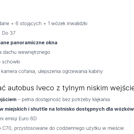
adane + 6 stojących + 1 wózek inwalidzki
: Do 37
iane panoramiczne okna
nia dachu wewnętrznego
e schowki
, kamera cofania, ulepszenia ogrzewania kabiny
ć autobus Iveco z tylnym niskim wejśc
ejściem
– pełna dostępność bez potrzeby klękania
w miejskich i shuttle na lotnisko dostępnych dla wózków
i emisji Euro 6D
co C70, przystosowane do codziennego użytku w mieście