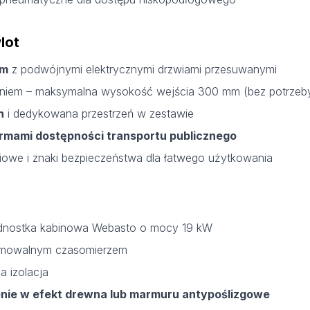
lot
em
z podwójnymi elektrycznymi drzwiami przesuwanymi
niem – maksymalna wysokość wejścia 300 mm (bez potrzeby
h
i dedykowana przestrzeń w zestawie
rmami dostępności transportu publicznego
ciowe i znaki bezpieczeństwa dla łatwego użytkowania
u
dnostka kabinowa Webasto o mocy 19 kW
amowalnym czasomierzem
a izolacja
ie w efekt drewna lub marmuru antypoślizgowe