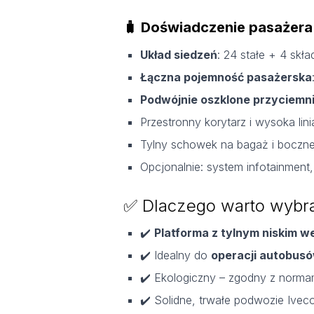
🧳 Doświadczenie pasażera
Układ siedzeń
: 24 stałe + 4 skł
Łączna pojemność pasażerska
Podwójnie oszklone przyciemn
Przestronny korytarz i wysoka li
Tylny schowek na bagaż i boczn
Opcjonalnie: system infotainment
✅ Dlaczego warto wybra
✔️
Platforma z tylnym niskim w
✔️ Idealny do
operacji autobusó
✔️ Ekologiczny – zgodny z normam
✔️ Solidne, trwałe podwozie Ive