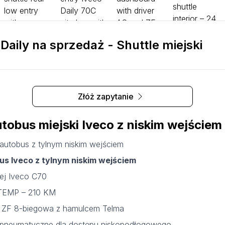
 Daily na sprzedaż - Shuttle miejski
Złóż zapytanie
tobus miejski Iveco z niskim wejściem
i autobus z tylnym niskim wejściem
us Iveco z tylnym niskim wejściem
ej Iveco C70
D-TEMP – 210 KM
 ZF 8-biegowa z hamulcem Telma
e pneumatyczne dla dostępu niskopodłogowego