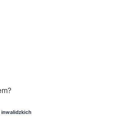
iem?
 inwalidzkich