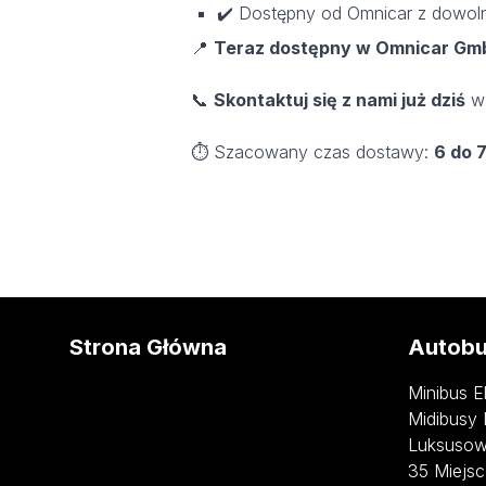
✔️ Dostępny od Omnicar z dowolną
📍
Teraz dostępny w Omnicar Gmb
📞
Skontaktuj się z nami już dziś
w 
⏱️ Szacowany czas dostawy:
6 do 
Strona Główna
Autobu
Minibus E
Midibusy 
Luksusow
35 Miejsc