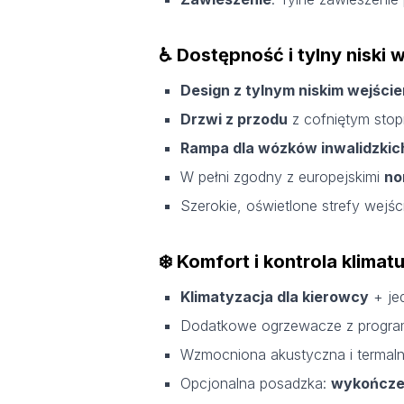
♿ Dostępność i tylny niski w
Design z tylnym niskim wejści
Drzwi z przodu
z cofniętym stop
Rampa dla wózków inwalidzkic
W pełni zgodny z europejskimi
no
Szerokie, oświetlone strefy wejś
❄️ Komfort i kontrola klimat
Klimatyzacja dla kierowcy
+ je
Dodatkowe ogrzewacze z progr
Wzmocniona akustyczna i termaln
Opcjonalna posadzka:
wykończen