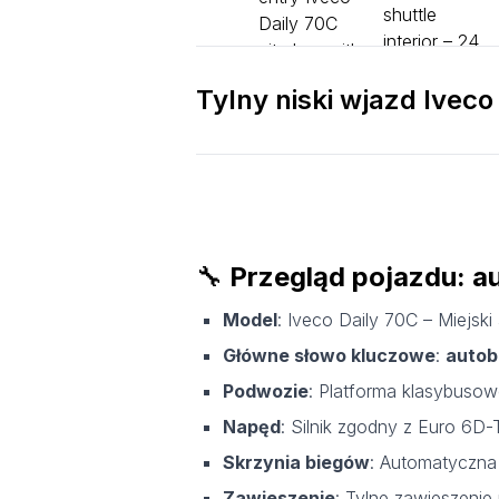
Tylny niski wjazd Iveco
🔧
Przegląd pojazdu: au
Model
: Iveco Daily 70C – Miejsk
Główne słowo kluczowe
:
autob
Podwozie
: Platforma klasybusow
Napęd
: Silnik zgodny z Euro 6
Skrzynia biegów
: Automatyczna
Zawieszenie
: Tylne zawieszeni