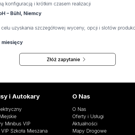
 konfiguracją i krótkim czasem realizacji
H – Bühl, Niemcy
celu uzyskania szczegółowej wyceny, opcji i slotów produk
7 miesięcy
Złóż zapytanie
sy i Autokary
O Nas
lektryczny
O Nas
Miejskie
Oferty i Usługi
y Minibus VIP
Aktualności
 VIP Szkoła Mieszana
Mapy Drogowe