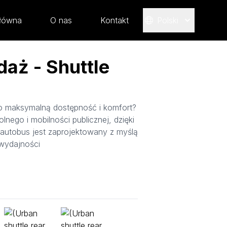
główna
O nas
Kontakt
Polski
daż - Shuttle
o maksymalną dostępność i komfort?
lnego i mobilności publicznej, dzięki
 autobus jest zaprojektowany z myślą
 wydajności