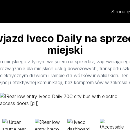
Strona 
wjazd Iveco Daily na sprze
miejski
 miejskiego z tylnym wejściem na sprzedaż, zapewniająceg
 rozwiązanie dla miejskich usług dowozowych, transportu szko
 elektrycznym drzwiom i rampie dla wózków inwalidzkich. Ten
yjnej i efektywnej komunikacji, bez kompromisów w zakresie