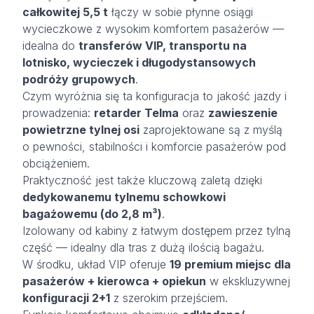
całkowitej 5,5 t
łączy w sobie płynne osiągi
wycieczkowe z wysokim komfortem pasażerów —
idealna do
transferów VIP, transportu na
lotnisko, wycieczek i długodystansowych
podróży grupowych
.
Czym wyróżnia się ta konfiguracja to jakość jazdy i
prowadzenia:
retarder Telma
oraz
zawieszenie
powietrzne tylnej osi
zaprojektowane są z myślą
o pewności, stabilności i komforcie pasażerów pod
obciążeniem.
Praktyczność jest także kluczową zaletą dzięki
dedykowanemu tylnemu schowkowi
bagażowemu (do 2,8 m³)
.
Izolowany od kabiny z łatwym dostępem przez tylną
część — idealny dla tras z dużą ilością bagażu.
W środku, układ VIP oferuje
19 premium miejsc dla
pasażerów + kierowca + opiekun
w ekskluzywnej
konfiguracji 2+1
z szerokim przejściem.