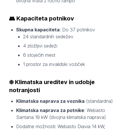
dvojna vrata z ročno rampo
👥
Kapaciteta potnikov
Skupna kapaciteta
: Do 37 potnikov
24 standardnih sedežev
4 zložljivi sedeži
6 stoječih mest
1 prostor za invalidski voziček
❄️
Klimatska ureditev in udobje
notranjosti
Klimatska naprava za voznika
(standardna)
Klimatska naprava za potnike
: Webasto
Santana 19 kW (dvojna klimatska naprava)
Dodatne možnosti: Webasto Diavia 14 kW,