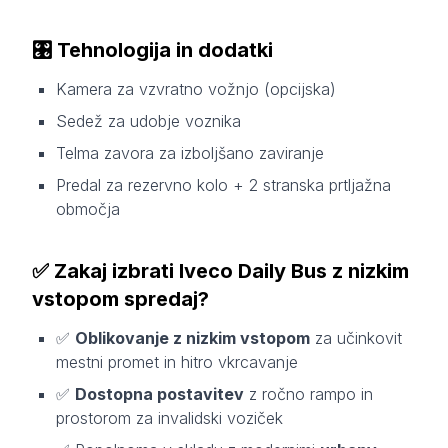
🎛️
Tehnologija in dodatki
Kamera za vzvratno vožnjo (opcijska)
Sedež za udobje voznika
Telma zavora za izboljšano zaviranje
Predal za rezervno kolo + 2 stranska prtljažna
območja
✅
Zakaj izbrati Iveco Daily Bus z nizkim
vstopom spredaj?
✅
Oblikovanje z nizkim vstopom
za učinkovit
mestni promet in hitro vkrcavanje
✅
Dostopna postavitev
z ročno rampo in
prostorom za invalidski voziček