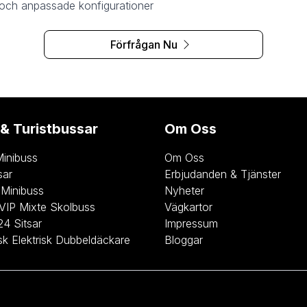
g och anpassade konfigurationer
Förfrågan Nu
& Turistbussar
Om Oss
Minibuss
Om Oss
sar
Erbjudanden & Tjänster
 Minibuss
Nyheter
 VIP Mixte Skolbuss
Vägkartor
24 Sitsar
Impressum
k Elektrisk Dubbeldäckare
Bloggar