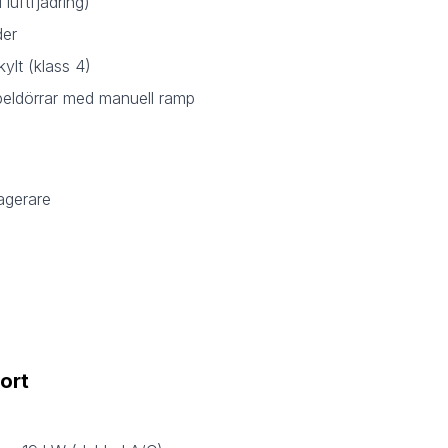
 luftfjädring)
der
ylt (klass 4)
beldörrar med manuell ramp
sagerare
ort