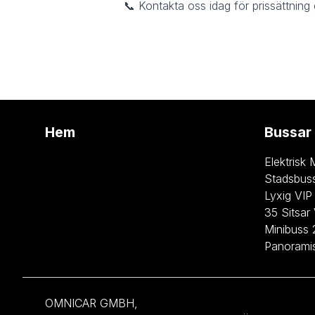
📞 Kontakta oss idag för prissättnin
Hem
Bussar 
Elektrisk 
Stadsbus
Lyxig VIP
35 Sitsar
Minibuss 
Panoramis
OMNICAR GMBH,