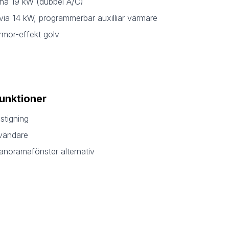
na 19 kW (dubbel A/C)
avia 14 kW, programmerbar auxilliär värmare
marmor-effekt golv
funktioner
åstigning
nvändare
panoramafönster alternativ