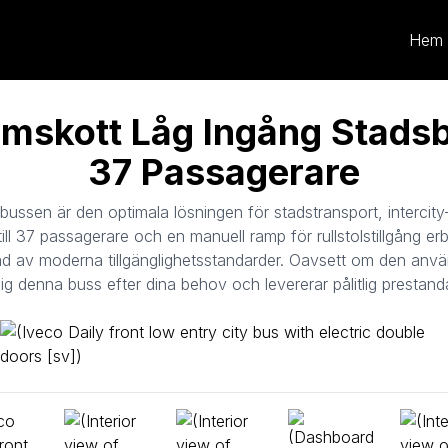
Hem
amskott Låg Ingång Stadsbu
37 Passagerare
ssen är den optimala lösningen för stadstransport, intercity-r
 till 37 passagerare och en manuell ramp för rullstolstillgång e
vnad av moderna tillgänglighetsstandarder. Oavsett om den använ
sig denna buss efter dina behov och levererar pålitlig prest