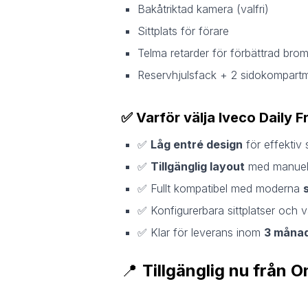
Bakåtriktad kamera (valfri)
Sittplats för förare
Telma retarder för förbättrad bro
Reservhjulsfack + 2 sidokompart
✅
Varför välja Iveco Daily 
✅
Låg entré design
för effektiv
✅
Tillgänglig layout
med manuell 
✅ Fullt kompatibel med moderna
✅ Konfigurerbara sittplatser och 
✅ Klar för leverans inom
3 måna
📍
Tillgänglig nu från 