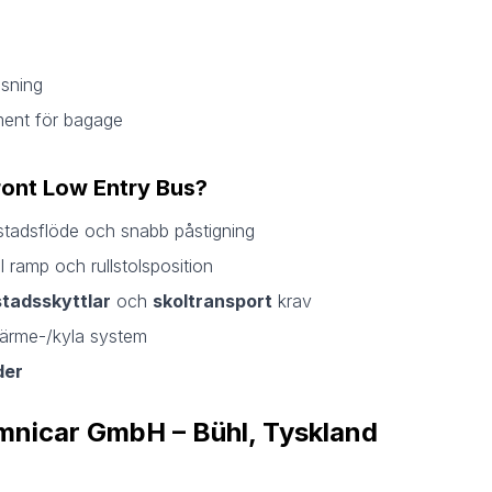
msning
ment för bagage
Front Low Entry Bus?
 stadsflöde och snabb påstigning
ramp och rullstolsposition
stadsskyttlar
och
skoltransport
krav
värme-/kyla system
der
Omnicar GmbH – Bühl, Tyskland