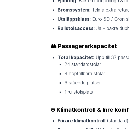
Fjädring
: Bakre bladfjädring (valfri
Bromssystem
: Telma extra retar
Utsläppsklass
: Euro 6D / Grön sk
Rullstolsaccess
: Ja – bakre dub
👥
Passagerarkapacitet
Total kapacitet
: Upp till 37 pas
24 standardstolar
4 hopfällbara stolar
6 stående platser
1 rullstolsplats
❄️
Klimatkontroll & Inre komf
Förare klimatkontroll
(standard)