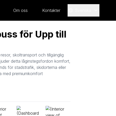
Om oss
Kontakter
Svenska
ss för Upp till
esor, skoltransport och tillgänglig
rbjuder detta låginstegsfordon komfort,
ds för stadstrafik, skidorterna eller
anda med premiumkomfort