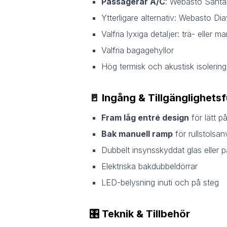
Passagerar A/C
: Webasto Santa
Ytterligare alternativ: Webasto Di
Valfria lyxiga detaljer: trä- eller 
Valfria bagagehyllor
Hög termisk och akustisk isolering
🚪
Ingång & Tillgänglighets
Fram låg entré design
för lätt p
Bak manuell ramp
för rullstolsa
Dubbelt insynsskyddat glas eller 
Elektriska bakdubbeldörrar
LED-belysning inuti och på steg
🎛️
Teknik & Tillbehör