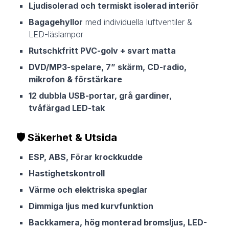
Ljudisolerad och termiskt isolerad interiör
Bagagehyllor
med individuella luftventiler &
LED-läslampor
Rutschkfritt PVC-golv + svart matta
DVD/MP3-spelare, 7” skärm, CD-radio,
mikrofon & förstärkare
12 dubbla USB-portar, grå gardiner,
tvåfärgad LED-tak
🛡️
Säkerhet & Utsida
ESP, ABS, Förar krockkudde
Hastighetskontroll
Värme och elektriska speglar
Dimmiga ljus med kurvfunktion
Backkamera, hög monterad bromsljus, LED-